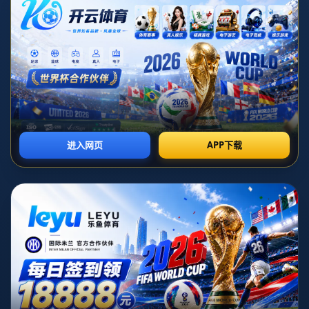
当世界杯哨声吹响时 无数球迷守在屏幕前为心仪球队呐喊 而新一代世界杯
竞猜平台正在悄然改变观赛方式 将赛事直播与实时投注紧密结合 让观众从
被动观看者转变为充满决策感与参与感的互动玩家 这种同步观赛模式不仅
放大了比赛的紧张氛围 也重构了传统体育娱乐的价值链
在这种新模式下 观众打开平台就能在同一界面中看到高清视频直播 实时数
据面板 与多样化投注入口 不再需要在电视 手机和网页间频繁切换 只要一块
屏幕就能完成从观赛到下注 再到数据追踪的完整闭环 无论是职业球迷还是
轻度观赛者 都可以通过这种方式以更直观的形式参与到比赛进程中
要理解赛事直播与投注同步观赛的核心价值 需要先明确一个主题 那就是交
互式观赛体验的构建 传统观赛以情绪为主 导向是输赢喜悲 而同步观赛则在
情绪之上叠加了决策 成本与回报等维度 当用户根据自己对球队状态 战术变
化和实时数据的理解进行投注时 其实已经在模拟一名临场分析师的思维 这
种从感性到理性的转变 使观赛行为更具深度
现代世界杯竞猜平台通常围绕三大支点展开设计 直播 信号 数据系统 与投注
引擎 首先直播技术要确保信号稳定 延迟尽可能低 才能匹配实时盘口的变化
其次数据系统需要提供包括控球率 射门数 角球 犯规 传球成功率等细分指标
同时以可视化方式呈现 最后投注引擎负责将这些数据映射成动态赔率 支持
从赛前长线玩法到滚球投注等不同深度的参与形式 三者结合 才能真正实现
赛事直播与投注的无缝同步