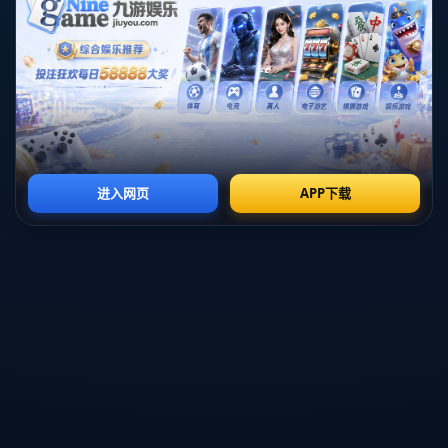
以一场经典世界杯淘汰赛为例 假设某平台在直播巴西对阵德国的比赛 用户
刚进入房间 就能看到主胜 平局 客胜的基础赔率 以及总进球数 是否有加时
是否出现点球大战等复合玩法 比赛开始后 若德国在上半场突然加强高位逼
抢 数据面板会即时体现射门数与进攻威胁指数的变化 系统随即自动调整实
时赔率 用户若敏锐捕捉到这种战术倾斜 便可在短时间窗口内执行一笔实时
投注 将分析直接转化为潜在收益 这种紧贴比赛节奏的参与感 正是同步观赛
的魅力所在
值得注意的是 真正优秀的世界杯竞猜平台并不仅仅依靠赔率吸引用户 更重