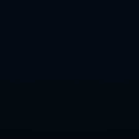
NG体育娱乐
电话：0571-6057011
手机：13819619575
地址：{eyou:global name='web_attr_3' /}
扫一扫加关注
Copyright 2024
NG体育 (南宫体育)官方网站 - NG SPORTS
All Rights by
NG体育娱乐