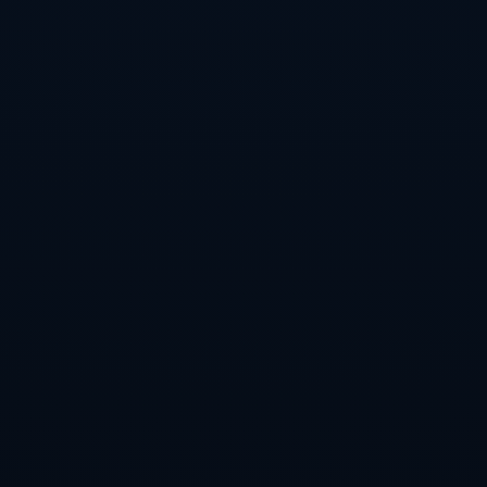
在世界杯这样节奏紧凑的赛事周期中 平台还会借助个性化推荐提高用户黏
性 例如根据过往投注偏好 推荐更适合的玩法类型 偏爱大比分的用户会看到
更多进球数相关玩法 喜欢研究防守强队的玩家会获得零封 对手不进球等选
项的优先展示 此外 平台也会通过智能提醒提示潜在高价值节点 比如当比赛
进入最后十五分钟 且双方平局时 弹出加时或绝杀相关玩法的提示 这种软性
引导在不打断观赛节奏的前提下 提供更多策略选择
在案例分析层面 可以看到一些平台通过互动社区强化同步观赛的社交属性
用户在观看同一场世界杯比赛时 可以在聊天室里分享自己的战术判断和投
注策略 有的平台甚至会邀请前职业球员或数据分析师以嘉宾身份参与直播
解读比赛走势 这种带有半教育性质的内容 一方面提升了直播质量 另一方面
也在潜移默化中引导用户更重视理性分析而非盲目跟风 当一位分析师在直
播中说明 为什么某场比赛不适合频繁投入 而更建议观众放松观看时 其实是
在帮助平台建立长期信任
需要强调的是 任何与投注相关的平台都绕不开风险控制与责任机制的议题
同步观赛模式虽然极大提升了刺激感 但也容易让部分用户陷入过度投入的
状态 因此 合规的世界杯竞猜平台通常会设置多层防护 包括单场投注上限 总
体损失预警 冷静期提醒以及自我排除选项 等等 一些平台还会在界面显著位
置给出理性提示 如对未成年人严格限制 对频繁高额投注用户进行风险提示
并在后台设置异常行为监测系统 当投注行为偏离常规模式时 自动触发风控
审核 从而尽量避免因情绪化决策导致的严重后果