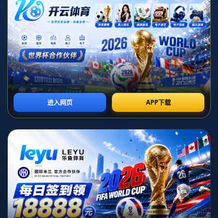
款稳定好用的世界杯竞猜APP几乎是所有球迷的共同需求。然而不少人在搜
索和安装过程中，经常会遇到“找不到官方版本”“安装包弹出风险提醒”“不能
正常更新”等问题。下面就围绕世界杯竞猜APP下载指南这一主题，从选择
平台、下载安装到安全设置全流程拆解，让你真正实现安装一步到位，少踩
坑，多享受比赛本身带来的激情和乐趣。
锁定正规平台是第一步 想要顺利完成世界杯竞猜APP下载，首先要明确一
点 真正决定体验好坏的不是功能堆得多花哨，而是APP是否正规可靠。可
以优先从以下几类渠道入手 一是各大主流应用商店，如手机自带的官方应
用市场或知名厂商品牌商店 这些平台会进行基础安全检测，相对更值得信
赖 二是知名体育平台或大型互联网公司的官方客户端 通常会在主APP内嵌
世界杯竞猜入口，在资讯和数据之上提供竞猜模块 三是通过官方网站提供
的下载引导页面，注意检查域名是否规范、是否支持https加密，并确认页面
底部是否有清晰的公司信息与隐私政策说明。避免从来路不明的第三方下载
站获取安装包，这是防止账号和资金风险的关键第一步。
识别正版世界杯竞猜APP的关键细节 在应用商店搜索关键词“世界杯竞猜”
时，会出现多个类似名称的结果，如何判断哪一个才是更可信的选择 可以
重点核对三点信息 一是开发者名称 是否为具备牌照或知名度的体育或互联
网公司 二是下载量和评分 是否有大量真实用户评价，是否存在集中刷好评
的异常情况 三是更新频率 是否在近期频繁更新版本，以适配最新赛事和修
复BUG。为了进一步排除山寨APP，可以查看应用截图与功能介绍 正规平
台通常会用较多篇幅说明规则、玩法限制和风险提示，而非一味用“稳赚”
“必中”之类的诱导性措辞。凡是承诺稳赚不赔的APP，基本可以直接排除。
安卓用户的安装步骤与权限设置 对于安卓系统，世界杯竞猜APP下载主要