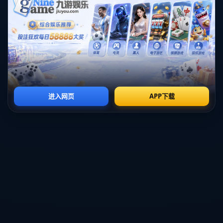
在首次打开APP时仔细阅读其隐私政策与用户协议，尤其关注以下几点 一
是是否明确说明资金托管和支付渠道 二是是否支持实名认证和风险提示 三
是是否提供客服渠道和投诉方式。若发现APP在启动时立即要求充值、绑定
大量银行卡信息，或不断弹出高额彩金诱导弹窗，就要提高警惕，必要时选
择卸载。安全永远比收益更重要。
从创建账号到完成首单竞猜的流程示例 以一位新手球迷小林的体验为例，
他通过官方应用市场搜索到一款评分较高的世界杯竞猜APP，核实开发者后
完成安装 打开APP后，系统引导他通过手机号进行注册，并要求进行实名
认证，过程大约只需几分钟。在完成实名认证后，APP会自动展示世界杯赛
程与热门赛事入口 小林根据自己的喜好选择了一场小组赛，在赔率、基础
数据分析、双方近况三个信息模块之间对比后，才决定下单金额。整个过程
清晰、步骤明确，没有出现强制跳转到广告页面的情况。通过这个案例可以
看出，一款设计合理的世界杯竞猜APP，往往会在交互设计和新手引导上做
足功夫，而不是简单堆砌投注选项。
合理设置资金和提醒避免冲动下注 很多用户在成功完成世界杯竞猜APP下
载与安装后，最容易忽略的就是资金管理设置。建议在首次使用时，就在
APP内设定单场投注上限和每日总限额，某些平台还提供冷静期功能 当系
统检测到短时间内连续大额下注时，会主动发出风险提示。与此可以在手机
系统层面开启使用时长提醒，避免因长时间盯盘导致情绪化判断。通过这些
小设置，可以在享受竞猜乐趣的保持理性、控制风险，真正实现“工具为人
所用”，而不是被频繁推送和即时赔率所牵着走。