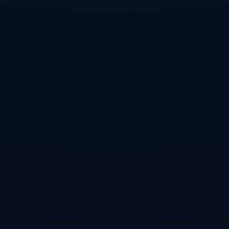
心态的两极。F1与F2的0:0是一场典型“前场压迫对后场传控”的相互抵消，
27次高位逼抢迫使对手传球准确率跌至79%，但与此逼抢方的终结效率也受
到了对手的密集站位限制。F3对F4的4:1则是弱旅崛起的讲义：F4在第7分钟
头球破门后持续收缩，然而F3通过换上速度型边锋在下半场形成压垮式推
进，10分钟连下三城，终场前还利用角球完成第四球。这种比分的断崖式变
化标志着“对手适应力”不足，也提醒我们比分记录是识别潜在爆冷节点的重
要凭证。
小组积分与晋级计算案例：以虚拟“G组”为例，假设G1、G2、G3、G4四队
在循环赛中分别取得G1：2胜1平（进6失2）、G2：2胜1负（进5失3）、
G3：1胜2负（进2失4）、G4：1平2负（进3失7）。根据积分与净胜球，G1
积7，G2积6晋级，而G3尽管击败过G4，却因净胜球落后无法翻盘，G4则以
进球多于G3但积分不足出局。这个案例说明：在掌握比分全记录后，可以
对“相互战绩、净胜、进球数”进行逆向拆解，帮助球队制定最后一轮的“容
错区间”，例如是否需要至少赢两球才能确保压过同分对手。
数据整合方法论：要构建“世界杯比分全记录”的知识库，可遵循四步：其
一，按组别与轮次建立时间轴，将每场比分与关键事件绑定；其二，提取射
门、抢断、控球等高频指标，与比分上下文进行交叉验证；其三，借助对比
分析（如同组内强弱差）判断比分所代表的战术含义；其四，将统计结果转
化成可搜索的表格或标签，方便后续结合视频解析使用。以此方法撰写的赛
况回顾，可以避免单纯堆砌数字，而是把比分“讲出故事”。