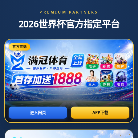
NEWS
新闻中心
公司新闻
行业资讯
世界杯比分：各小组赛阶段比分全记录
发布时间：2026-07-05T09:34:30+08:00
世界杯比分全景扫描