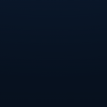
C组进球洪流与容错率：在C组里，C1以4:2拿下C4的比赛常被引用为“进攻
调度案例”。第12分钟即刻得分让比赛节奏被提前点燃，但C4在24与39分钟
通过定位球连追两球，逼迫C1在下半场变阵为“双前腰配置”。第58、66、85
分钟的连环式破门，凸显了阵型调整带来的纵深利用。对比其余C组对决的
平均控球50.8%，可以看出高比分并非单纯火力堆砌，而是通过灵活提速、
拉开纵深实现的。案例延伸到C2对C3的2:2：该战中，C3在终场补时阶段扳
平，说明在容错率被压缩的情况下，比分体现的是心理抗压能力与替补席的
即时贡献。
D组防线对话：D1与D2的1:1因其战术镜像而成为分析焦点。两队均采用5-
3-2，边翼卫的上下翻飞导致全场出现42次成功传中，却仅换来两个进球，
说明防线对射门质量的压缩达到了极值。D3对D4的2:0也是防守转攻击破局
的经典：第11分钟的前场断球首开纪录，第70分钟的长传反击锁定胜局。通
过将“比分时间戳”和“抢断位置”对照，可发现D组的核心特征在于：比分波
动小，但每个进球都有清晰的防守激活信号，适合作为教练组在赛后复盘时
的策略镜像。
E组心理战线：E组常以2:1、1:1、3:2、0:1这类比分展现“失误惩罚”机制。尤
其E1对E2的3:2，被视为比分记录如何揭示心理反扑的经典文本：上半场E2
以两记远射马赫领先，下半场E1则在52与68分钟通过边路转换扳平，最终在
第90+3分钟凭借一记点球逆转。该场数据指出“控场不等于控分”，因为E1在
控球仅45%的情况下完成逆袭。对比E3与E4的0:1，后者凭借一脚40米的直
塞助攻终结比赛，说明即便积分榜上仍显胶着，比分记录却将“心理门槛与
决策效率”的差异放大至可量化层面。
F组高压与爆冷：F组的0:0僵局与4:1大胜并存，说明该组是高压体系和爆冷