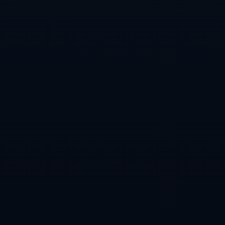
关键词在策略研讨中的嵌入：为了确保研究成果可被快速检索，关键词如
“世界杯比分”“小组赛阶段”“进攻提速”“防守密度”“心理反扑”需自然分布于
段落叙述中，并与具体场景连接。比如在分析B2对B4时提到“防守密度”“定
位球破门”，不仅满足资料标记，也让后续的知识图谱更具可读性。
式总结虽非必要，但在研究实践中，建议将各组的比分特点与未来预测绑
定，例如：A组适宜重点关注传控强度，B组应警惕防守硬碰硬，C组着力评
估进攻转换，D组注重对位细节，E组侧重心理韧性，F组需提防隐藏爆冷。
通过这种“比分+策略”的方式，世界杯小组赛的全记录不仅是静态档案，更