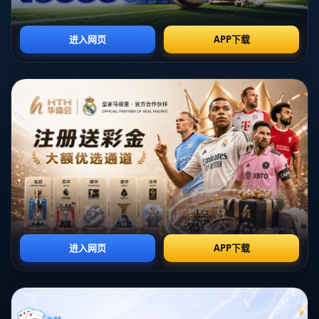
言，若模型预测A队相对B队的预期净胜为0.35球，常会落在让平/半区间，
即让0.25。此时让球盘实际就是把比赛结果切成让球后的胜负：A队赢1球或
更多即视为上盘赢，平局则下盘赢半。博彩公司接着计算让盘后的胜负概
率，再套入返还率得出让球赔率。若让0.25后，上盘胜概率约0.58，下盘
0.42，在抽水后的赔率可能为1.86与2.02。
动态调节部分是让球站最具差异化的环节。投注量若集中在上盘，博彩公司
要么调低上盘赔率、调高下盘赔率，要么直接把盘口升至让半球。这种操作
兼具风险控制与信息反映：一方面平衡对冲风险，另一方面通过盘口变化向
市场传递新的倾向信号，从而影响后续投注。值得注意的是，急速降盘或升
盘往往意味着内部消息，例如主力缺阵、天气突变等，精明玩家需要结合外
部资讯确认真假。
为了让计算方式更直观，假设一场世界杯小组赛，巴西对瑞士。通过Elo模
型得出的预期进球为巴西1.8、瑞士0.9，泊松模型推导巴西净胜1球及以上的
概率为0.48，净胜0则0.29，落败0.23。博彩公司据此设置让一球盘：上盘
（巴西）赢球需净胜至少两球，下盘（瑞士）只要输1球即为走盘。将概率
折算成赔率并加入5%抽水，得到上盘2.05、下盘1.85。若市场资金大量压下
盘，庄家可把让球降为0.75，并同步调整赔率至1.94与1.98，以吸收新投注
并降低下盘赔付压力。
进一步分析赔率计算中的风控思路，博彩公司常把投注分为专业资金与娱乐
资金，前者量大且直击盘面弱点，后者随机性强。让球站会监控盘口暴露
（Exposure），一旦某方向风险超限，自动算法会建议调盘或引入对冲。这
种风险管理机制依托实时数据库和机器学习强化，除了传统概率模型外，还
针对特定赛事使用回归分析或神经网络对盘口敏感度进行预测，确保每次调