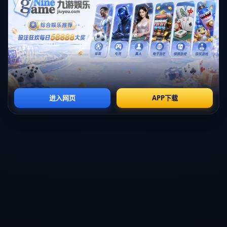
整都精准服务于收益目标。
值得一提的是让球站的赔率并非完全透明，存在隐含假设。比如模型默认双
方信息公开，然而世界杯赛前的训练场次、战术调整常被限制采访，信息不
对称使得早盘赔率容易偏离真实概率。经验丰富的操盘手会在初盘加入“保
护性缓冲”，即故意拉大强队让球幅度，以防消息揭晓后大批资金涌入。玩
家若能在消息落地前识别这些保护性盘面，就可能抓住价值空间。
案例分析能更好说明理论。2018年世界杯法国对澳大利亚，初盘让球为
1.5，法国上盘赔率1.90。开盘后全球资金集中押法国，庄家把盘口升到1.75
并把上盘赔率压至1.78，目的在于降低赔付。赛后法国仅2:1小胜，最终上盘
输半。这个案例体现赔率计算和动态调节的连锁反应：初步概率判断法国至
少净胜两球，但市场信心过度，导致盘口升高；当实际表现未达预期，上盘
投资者承担损失。对研究者而言，这说明赔率并非预测结果，而是市场信念
与庄家风控的平衡点。
为了更系统地探讨赔率计算，可以从数学角度给出一个简化公式：让球赔率
=抽水调整后的公平赔率；公平赔率=1/让盘胜率。让盘胜率可通过积分方式
求得，即对可能比分进行遍历计算其概率。举例：若比分空间为0-3球，计
算各比分概率并映射到让盘结果。例如让0.5时，巴西以2:1获胜对应上盘概
率；如果比分为1:1，则下盘获胜。尽管现实操作中会使用更复杂的模型