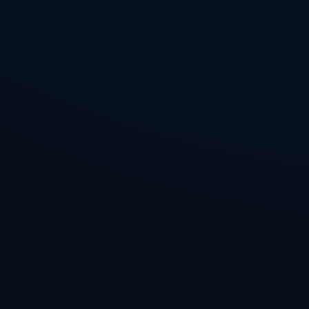
监管视角也是常被忽略的细节。国内外对世界杯期
系统，出错几率更低；而非正规平台或以高赔率吸
博彩协会（IBIA）或当地监管机构披露的警示
心理建设则是“隐形细节”。世界杯节奏快，凌晨
计划—赛中执行—赛后复盘”三段式流程。赛前计
这样一来，既能享受赛事乐趣，又不会陷入冲动循
策略层面还要警惕“数据迷信”和“专家崇拜”。
但并不等于胜负。应结合球队风格、比赛阶段（小组
不对称牟利。最好搭建自己的信息分析框架，把数
另一个被频繁忽略的细节是“特殊玩法的风险/收
掌握球队定位球策略、裁判判罚倾向以及场地情况
足时，回到主流市场（胜平负、让球、大小球）才
记录与复盘是最能体现“细节决定成败”的环节。
复习时辨认思路漏洞。长久坚持，会逐渐发现自己
注”。