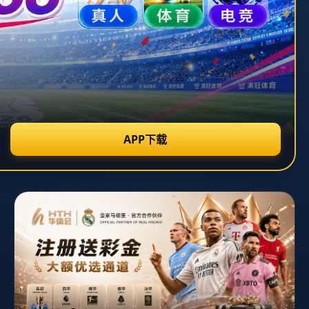
行业资讯
世界杯买球小知识，细节决定成败
发布时间：2026-07-05T09:34:30+08:00
买球节奏的人并不多。越是沉浸在喧嚣的转播和社交媒体热点里，
不留神就会错失先机。若想实现理性参与、稳健下注，必须让“细节
公式”的老手，还是偏好固定投注额的新手，都需要设立明晰的止损线
0元。若连续失利，触及自定止损点，如账面回撤20%，必须停手复盘
基础资金、进取资金、额外奖励资金），并在赛前写下资金流向计
送速度快，但内容质量参差。建议把官方数据（FIFA技术报告、Opta