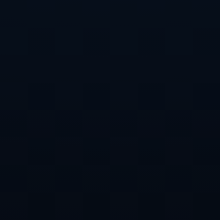
提醒：把微小细节落到实处，如同给策略加上安全阀。从资金纪律、
节养成习惯，面对世界杯这种高强度赛事时，才能在热闹与理性之间
的技巧
略