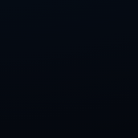
扫一扫加关注
育娱乐