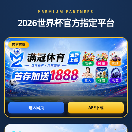
NEWS
新闻中心
公司新闻
行业资讯
2026世界杯比分：全场比赛实时动态
发布时间：2026-07-05T09:34:30+08:00
2026世界杯比分全场比赛实时动态
前言向来决定一篇报道能否吸住读者，围绕“2026世界杯比分：全场比赛实