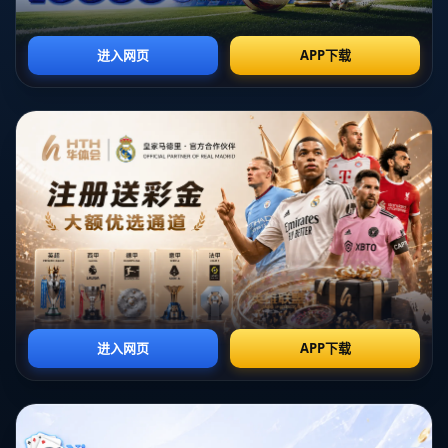
观赛者对实时比分的需求呈现多层次化：普通观众希望在手机锁屏或社交媒
体推送中得到即时比分提醒；资深球迷则需要复合信息，例如上半场与下半
场的攻势反差、连续传球次数、VAR介入前后的心理强度变化；而博弈数据
分析师关心的是实时赔率与比分的联动，他们会将比分动态嵌入自有模型，
以预测下一次角球或任意球得分概率。
可穿戴设备与第二屏互动让实时比分更具沉浸感。许多球迷佩戴具备触觉反
馈的腕带，当比分刷新时设备会模拟心跳节奏，与转播画面同步；智能投影
墙则会在比分变化瞬间自动切换为3D机会回放。这种多感官呈现让比分变
得可触可感，即便远在异地，用户仍能体验到类似球场的震撼。
值得注意的是，实时比分不仅服务观众，也成为国际足联官方监管的工具。
裁判组在VAR控制室同样依赖实时比分仪表盘，确保暂停、补时与技术延迟
精准匹配；赛事安全团队通过比分与观众情绪指数交叉分析，提前判断高风
险时刻。一旦比分在最后阶段连续两次反转，现场就会触发人流监测与临时
疏导策略。
2026世界杯的“全场比赛实时动态”还体现在内容服务上。平台推出“按比分
回看”功能，用户可选择“当比分追平时”“当比分领先两球时”的时间轴节点，
系统便自动剪辑进攻与防守片段。这种智能回看极大提升内容复用效率，也
为教练、解说、数据工程师提供多维素材。