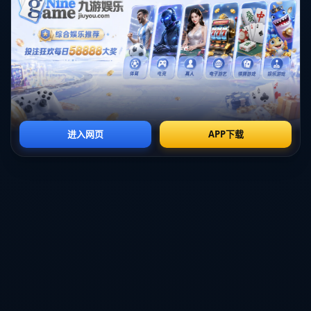
合赔率分润权”，为合规前提下的收益创新拓展空间。
六、多元场景：跨平台联动与内容融合
未来模式强调“买球即内容”，将体育媒体、电竞直播、数据服务相互打通。
平台与流媒体合作推出“数据驱动剧集”，在剧情节点嵌入互动投注；同时将
电竞世界杯、女子赛事等外围赛程纳入统一账户体系，形成“主-辅赛事联
动”。案例方面，加拿大某媒体集团已在试运行“赛事叙事+实时投注”节目，
观众在剧情发展时通过遥控器直接参与押注，其参与率较传统App高出
35%。这种跨平台的叙事方式不仅拓宽了买球边界，也提升了教育用户的能
力，使他们更快理解复杂玩法。
七、面向未来的挑战
创新伴随风险，尤其体现在算法偏见、未成年人保护、数据隐私等层面。即
便有AI加持，过度依赖模型仍可能放大罕见事件的冲击；买球社群的自组织
属性也可能被“操盘号”利用，影响市场公平。业内普遍将“人机协作的透明
机制”视为2026年前后的关键门槛：在用户前端展示风险提示等级、赔率生
成依据、资金托管状态，并设立跨境申诉通道，以增强信任度。
的前奏：共识与变革的耦合