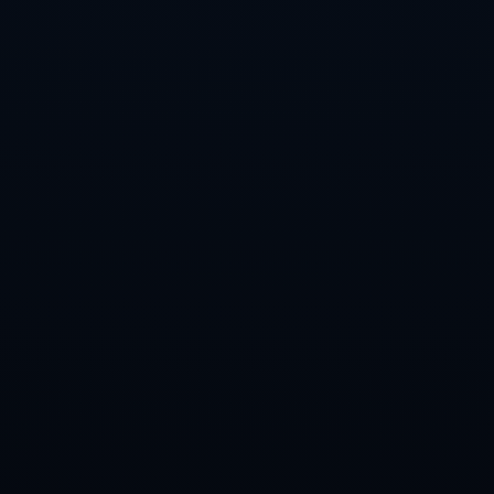
友情链接/LINK：
NG体育娱乐
NG体育娱乐
电话：0571-6057011
手机：13819619575
地址：{eyou:global name='web_attr_3' /}
扫一扫加关注