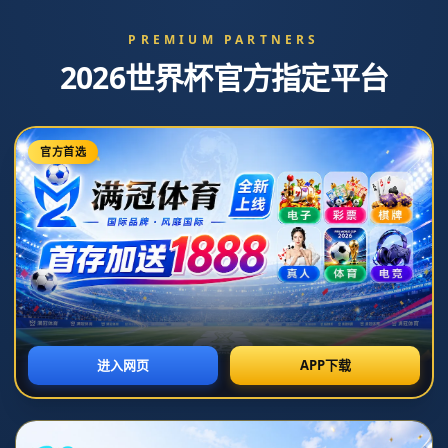
NEWS
新闻中心
公司新闻
行业资讯
专业解读2026世界杯投注规则的变化
发布时间：2026-07-05T09:34:30+08:00
专业解读2026世界杯投注规则的变化
相比往届世界杯，2026年的赛事在赛制、球队数量以及时间跨度上都发生了