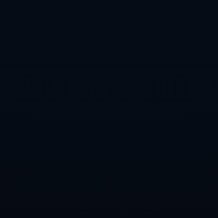
分平局选项对冲风险。比赛最终A队2比1获胜，一球盘用户走盘，半一盘玩
家盈利。这一案例反映出 理解规则变化、读懂盘口调整逻辑，比单纯“猜输
赢”更重要，也说明2026世界杯投注环境下，信息时效与规则细节的价值被
进一步放大。
总的来看，2026世界杯投注规则的变化并非推倒重来，而是围绕赛制扩军、
监管趋严和数据精细化这三条主线进行系统升级。对于参与者而言，真正需
要更新的不是下注的冲动，而是对规则、赔率与风险的理解模型。在更复杂
的投注生态中，懂规则的人，才有可能在大赛的喧嚣中保持清醒。
上一篇：世界杯下注入口：小手一动即可轻松下注
下一篇：世界杯竞猜平台的赛事赔率研究方法
友情链接/LINK：
NG体育娱乐
NG体育娱乐
电话：0571-6057011