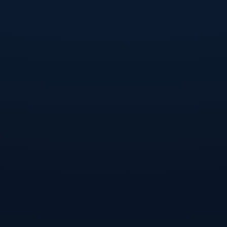
对周雨来说 面对队内熟悉的高强度对手 想在技战术上“偷变化”并不容易 一
旦在前三板被压制 就很难进入自己擅长的相持或变线节奏 比分上的逐渐拉
开 也自然成为一种水到渠成的结果 4比0的背后 是每一分都在不断累积的优
势