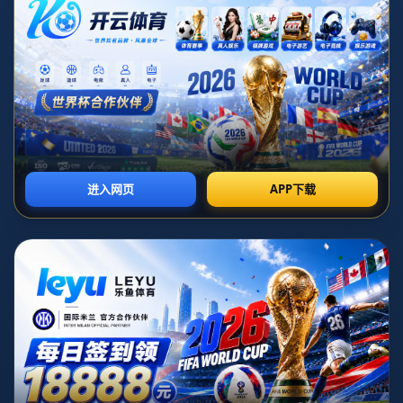
樊振东4比0横扫周雨 晋级全运会乒乓球男单16强 乍看是强者碾压弱者的常
规剧情 但细细拆解 这场比赛却像一面镜子 折射出中国乒乓球内部竞争格局
心理博弈以及技战术演进等多重主题 这不仅是一场晋级之战 更像是一场关
于压力 调整 与自我证明的阶段性答卷
而对周雨这样的国内高水平陪练型选手而言 面对队友又是对手的身份冲突
如何在赛场上释放训练中的真实水平 同样是一道艰难的命题 于是 一场比分
悬殊的4比0 却在无声中写满了两位球员截然不同的生涯轨迹与精神状态