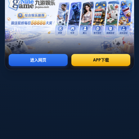
对热门球员而言 第一场往往最难 既要尽快找到比赛节奏 又要避免意外 更要
避免在队内熟悉对手身上出现“翻车” 这对被视作领军人物的樊振东来说 尤
其敏感 能在这种背景下打出一场从气势 技术到心态都全面压制的4比0 说明
他不只是技术领先 更在细节中完成了对风险的极限压缩
如果只用一个词来概括这场比赛的技术特点 那就是“节奏” 樊振东之所以能
横扫周雨 并不是单纯依靠力量或速度碾压 而是在对拉中不断抢先一步 在发
接发中抢先半拍 在中后局处理上提前一个选择 这种对节奏的绝对掌控力 是
顶尖男单与普通主力之间最本质的差距
从技术构成看 樊振东的优势众所周知 正手爆冲弧圈质量极高 反手上手速度
快 台内小球扎实 但真正体现“大赛模式”的 是他在不同分段下的技战术取舍
比如在开局阶段 更注重通过发短球 配合突然的长球调动 对周雨的接发进行
持续试探 一旦摸清对方在某一落点或某一旋转上的被动点 就会迅速放大优
势 而不是拖入相持消耗