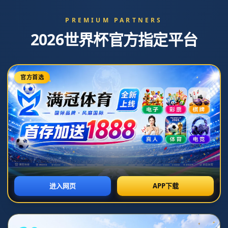
NEWS
新闻中心
公司新闻
行业资讯
樊振东横扫周雨4-0 晋级全运会乒乓球男
单16强
发布时间：2026-07-05T09:34:30+08:00
在激烈的全运会赛场上 一场看似一边倒的比赛往往比拉锯大战更具信息量