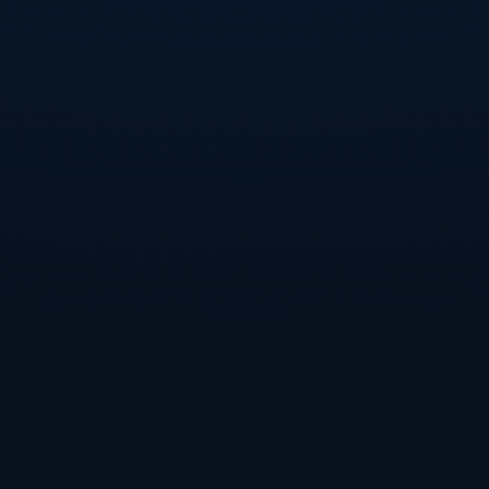
依靠对抗与提前站位 而不是一味收缩 这样做的代价是每一次一对一防守压
力更大 但好处是可以切断对方最擅长的内外联动 另一方面 在进攻端 火箭并
没有完全陷入单打依赖 而是通过多点持球顺序错位出击 当对方防守缩向侧
翼时 他们能耐心倒球找到弱侧空位 三分命中率即便并不特别耀眼 但在关键
时刻几次命中 形成了心理层面的压制 这就是险胜背后真正难得的成长痕迹
将两场比赛放在同一框架下比较 我们能看到现代联盟中两种颇具代表性的
胜利路径 灰熊以莫兰特为轴 心无旁骛地放大控卫三双的战术价值 通过高节
奏和持续冲击来击垮强敌的防线 火箭则在与独行侠的艰苦拉扯中 学会了如
何在细节里守住微弱优势 前者偏向于节奏革命 后者更接近于耐心博弈 但无
论是哪一种 都指向同一个趋势 即球队对核心持球人的要求 已经超越了单纯
的得分能力