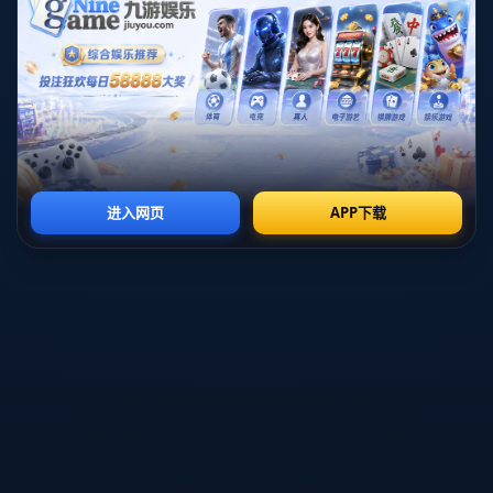
无球跑动与合理错位利用的基础上 这些数据背后的逻辑 其实是在证明一种
更接近现代篮球的进攻观念 控卫不再只是传统意义上的持球大核或者单纯
的终结者 而是攻守转换的节拍器 当他将得分组织篮板三者统一到同一节奏
之下 球队就获得了一种极具压迫感的整体流动性 终结雄鹿连胜 只是这种流
动性自然而然的结果
站在雄鹿的视角 这场失利是一记警钟 连胜期间在面对多数对手时 他们可以
通过身材优势和防守纪律性来弥补战术端的一些瑕疵 但在碰上像灰熊这样
重节奏重转换的球队时 一旦外围轮转稍慢或者补防犹豫 就会被放大成致命
弱点 雄鹿的防守方案原本更擅长应对定点投手和固定战术套路 然而莫兰特
的临场创造力 打乱了他们的预设脚本 三双背后实际上是对雄鹿防守可预测
性的利用 他利用反常规的突破路线和突然的变向出球 打穿了中路和底角之
间的协防链条 从这个意义上说 灰熊终结雄鹿四连胜并不只是意外爆冷 而是
有针对性的策略成果
而在另一边 火箭险胜独行侠的故事 则是另一种类型的成长样本 这支年轻球
队过去经常在关键时刻掉链子 不是被老辣球队翻盘 就是在最后几分钟处理
球失误 但在这场对决中 火箭展现出的却是一种更成熟的比赛管理能力 独行
侠的进攻高度依赖核心球星的持球发起 通过不断挡拆和错位单打来制造防
守错位 这几乎是他们标志性的战术模板 火箭若只是被动应对 很可能在决胜
时刻被连续单打击垮 然而他们选择的是在防守端增加身体对抗 通过频繁换
防与夹击 来迫使对手更多把球交到角色球员手里
火箭险胜独行侠的关键 不在于某一个回合的绝杀 而在于整场比赛中那种对
细节的坚持 例如在防守回合里 他们避免轻易协防放空底角 三秒区防守更多