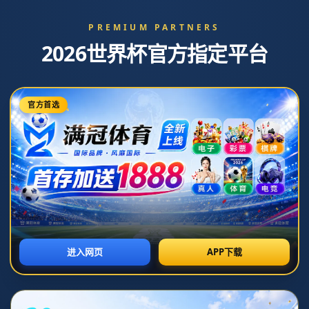
NEWS
新闻中心
公司新闻
行业资讯
莫兰特三双助力灰熊终结雄鹿4连胜 火箭
险胜独行侠
发布时间：2026-07-05T09:34:30+08:00
在一夜之间两场充满戏剧性的较量里 西部两支风格迥异的球队用各自的方