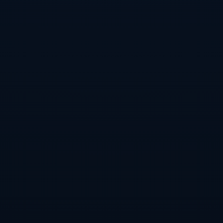
从案例分析的角度看 灰熊与火箭的不同路径正好为年轻球队提供了两套启
示灰熊的模式强调的是 在拥有像莫兰特这样具备顶级突破和视野的后卫时
队友必须围绕他的风格进行高频无球跑动和快速落位 只有这样 三双数据才
有真正意义 否则再漂亮的助攻数字也只是孤立的个人表演 火箭的模式则强
调整体防守端的统一性 当你不是绝对天赋最强的一方 险胜独行侠的前提在
于 每个轮转球员都要愿意为一个回合多跑一步 多补一个位置 多喊一次提醒
这些细微动作累积起来 才能在最后一两分钟获得那看似偶然的胜利机会
更深一层看 穿插在这两场比赛中的关键词 不仅仅是莫兰特三双 灰熊终结雄
鹿四连胜 火箭险胜独行侠 这些结果背后所透露的 是联盟格局正在进入一个
更加开放的阶段 传统豪强不再能仅凭明星光环和既定体系轻松压制西部年
轻力量 而新生代球队也必须在一次次硬仗中证明自己 并不是每一次胜利都
如此具有象征意义 但像这样在强敌面前打出标志性战役 往往可以成为一个
阶段的分水岭 对灰熊而言 这场胜利提升的是对抗顶级防守体系的自信 心理