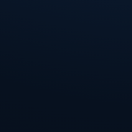
量高质量训练、对技术细节的极致打磨，以及对比
质和临场应变方面的明显升级——尤其在关键局上
6比2的技术解读 控制力与容错率的较量