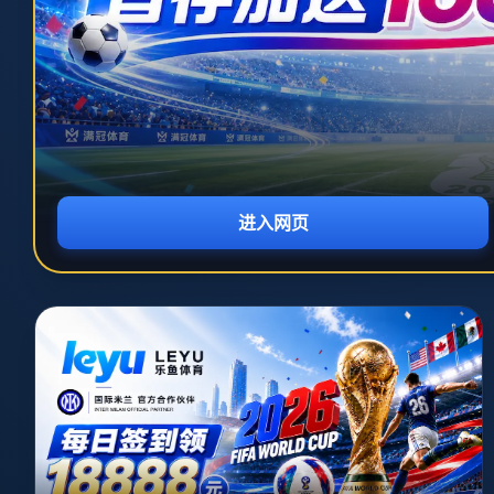
公司新闻
斯诺克英
斯诺克英锦赛的中国面孔 一场6比2背后的风云变