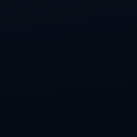
没有争议，顺手时的进攻观赏性极强，单杆能力和
态不完美时，把伤害降到最低。本场比赛，他在节
而言，这样一场失利反而像一面镜子——提醒他在
能在未来的大赛里获得额外回报。