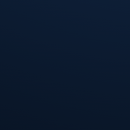
对于很多中国球迷来说，英锦赛不仅是一项传统大
明。张安达6比2战胜赵心童，连续三年挺进英锦
竞争格局微妙变化的缩影。
英锦赛的含金量与中国军团的“新坐标”
在斯诺克“三大赛”中，英锦赛的重要性无需赘言
的中国军团，英锦赛一直承载着中国球迷的复杂情
正在悄悄重塑这个坐标系。张安达能够在这样一项
从隐忍到爆发 张安达的延迟“成名路”
在许多资深球迷记忆里，张安达的标签一直是“低
少有人会把他视为夺冠热门。但正是这种长期的积