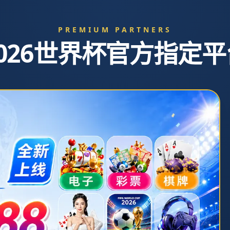
站首页
公司简介
产品中心
新闻中心
NEWS
新闻中心