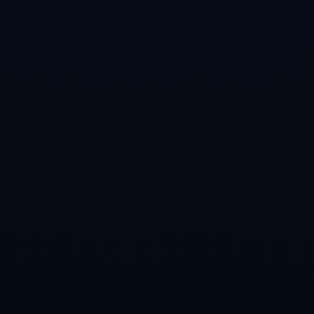
可以预见，随着赛季接近尾声，关于克洛普未来去向的猜测只会愈演愈烈，
皇马是否会在他“休息计划”与俱乐部长远布局之间找到平衡，将是今夏教练
市场的重量级悬念之一。而在球员层面，迪奥曼德的下一站，也可能成为英
超乃至整个欧洲新一轮防线格局变动的风向标。“德天空”的报道只是揭开了
这场大戏的序幕，真正的高潮，或许要等到转会窗正式开启、豪门们掀牌亮
底时才会真正到来。
上一篇：塞雷佐谈小蜘蛛：球员也是人，不是拧一
下开关就
下一篇：WBG分享Elk德杯拍摄花絮：Bin你现在
怎么穿那么帅
友情链接/LINK：
NG体育娱乐