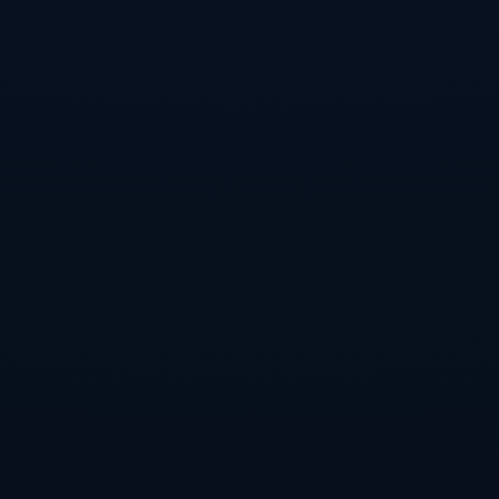
曼城方面的兴趣则更多是源于“未雨绸缪”。在瓜迪奥拉手下，曼城后防线近
年明显向“高大、稳健、会传球”的多中卫体系倾斜，从斯通斯、迪亚斯到格
瓦迪奥尔，无不具备后场组织能力与前插支点属性。随着球队在多线作战中
对阵容深度要求持续提高，加之部分后卫在合同年限与未来规划上存在不确
定性，引进一名能够长线培养的中卫成为合理选项。对曼城而言，迪奥曼德
并非立刻占据主力的“救火人”，而是未来数年的迭代人选，可以在轮换中逐
步融入高压控球体系，与现有中后卫形成多种组合。
在这场潜在的多方博弈中，转会费与球员意愿将起到决定性作用。里昂目前
在法甲的竞技状态与俱乐部运营状况都不算理想，高价出售核心球员几乎是
近年的惯常操作。德媒分析认为，如果今夏多家豪门正式出手，迪奥曼德的
身价有望被推至一个相当可观的水平。对球员本人来说，英超无疑是最具吸
引力的舞台：联赛关注度最高，转播与商业价值巨大，竞技强度也能促使自
身快速成长。而在利物浦与曼城这样的俱乐部之间选择，则涉及到出场时
间、战术角色、主帅风格乃至长期规划等更细致的考量。