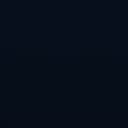
安菲尔德的夜空下，关于欧冠的记忆从不曾褪色，从伊斯坦布尔奇迹到马德
里之夜，再到克洛普时代的逆转巴萨，利物浦总能在最不被看好时制造惊
喜。同样地，斯洛特的到来在舆论层面并不如某些超级名帅般轰动，但正如
他在费耶诺德默默完成蜕变一样，他更习惯用时间和成绩说话。8000万欧元
只是一个开始，它象征着俱乐部愿意为新思路下注，也为“重返巅峰”的愿景