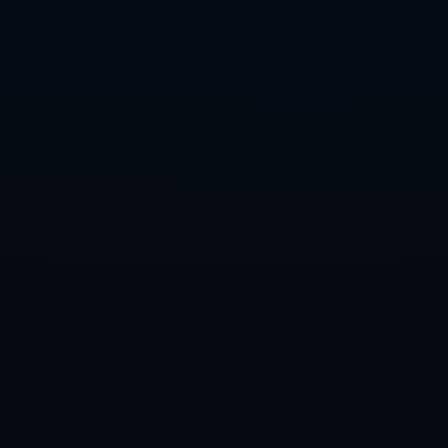
上一篇：[JR热议]多向O哥请教，Doran举奖杯举不
动了，然后就示意Oner帮忙
下一篇：格纳布里：希望能直接晋级淘汰赛；我对
未来完全
友情链接/LINK：
NG体育娱乐
NG体育娱乐
电话：0571-6057011
手机：13819619575
地址：{eyou:global name='web_attr_3' /}