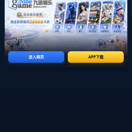
示，最高级别的欧战舞台才是检验球队体系含金量的地方。据报道，他与俱
乐部数据部门已开始对潜在欧冠对手进行预研，包括对西甲、意甲和德甲豪
门的控球模式、肋部利用习惯以及定位球布置进行拆解，希望从新赛季一开
始，就为球队“按欧冠标准”构建防守和反击套路。这种提前规划的“长期主
义”，与芬威集团多年来推崇的运营思路不谋而合。
8000万欧元的投入当然无法保证欧冠奖杯，但它意味着利物浦并不打算在
“过渡赛季”里放低野心。实际上，球队近几个赛季屡屡因板凳深度不足、伤
病潮来袭而在关键时刻掉链子，这一教训俱乐部上下铭记在心。斯洛特也已